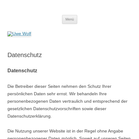
Zum
Inhalt
Uwe Wolf
springen
Flaschnerei – Sanitär – Heizung – Dienstleistungen – Gerüstbau
Menü
Datenschutz
Datenschutz
Die Betreiber dieser Seiten nehmen den Schutz Ihrer
persönlichen Daten sehr ernst. Wir behandeln Ihre
personenbezogenen Daten vertraulich und entsprechend der
gesetzlichen Datenschutzvorschriften sowie dieser
Datenschutzerklärung.
Die Nutzung unserer Website ist in der Regel ohne Angabe
personenbezogener Daten möglich. Soweit auf unseren Seiten