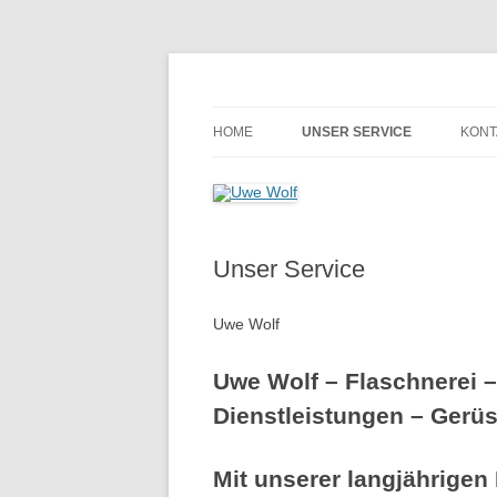
Zum
Inhalt
springen
Flaschnerei – Sanitär – Heizung – Dienstle
Uwe Wolf
HOME
UNSER SERVICE
KONT
HEIZUNGSNOTDIENST
Unser Service
Uwe Wolf
Uwe Wolf – Flaschnerei –
Dienstleistungen – Gerüs
Mit unserer langjährigen